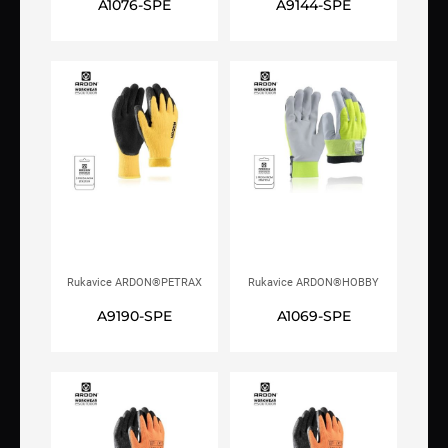
A1076-SPE
A9144-SPE
kartončićem
Rukavice ARDON®PETRAX
Rukavice ARDON®HOBBY
WINTER zimske
REFLEX WINTER zimske s
A9190-SPE
A1069-SPE
kartončićem