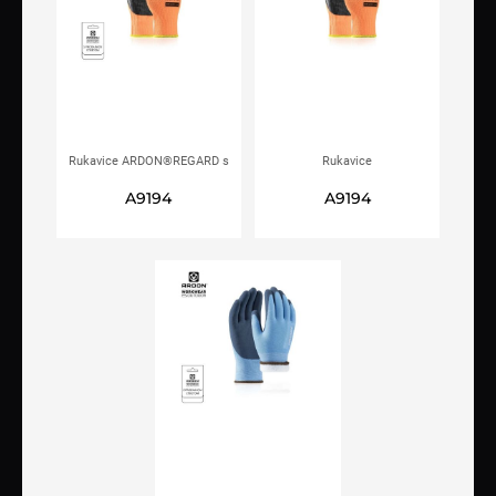
Rukavice ARDON®REGARD s
Rukavice
kartončićem zimske s latex
ARDON®REGARDzimske s
A9194
A9194
premazom
latex premazom