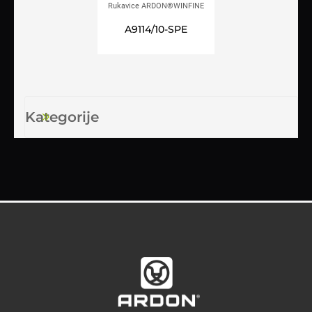
Rukavice ARDON®WINFINE
zimske s kartončićem
A9114/10-SPE
Kategorije