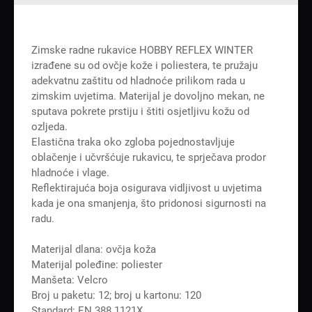
Zimske radne rukavice HOBBY REFLEX WINTER
izrađene su od ovčje kože i poliestera, te pružaju
adekvatnu zaštitu od hladnoće prilikom rada u
zimskim uvjetima. Materijal je dovoljno mekan, ne
sputava pokrete prstiju i štiti osjetljivu kožu od
ozljeda.
Elastična traka oko zgloba pojednostavljuje
oblačenje i učvršćuje rukavicu, te sprječava prodor
hladnoće i vlage.
Reflektirajuća boja osigurava vidljivost u uvjetima
kada je ona smanjenja, što pridonosi sigurnosti na
radu.
Materijal dlana: ovčja koža
Materijal poleđine: poliester
Manšeta: Velcro
Broj u paketu: 12; broj u kartonu: 120
Standard: EN 388 1121X