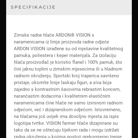
SPECIFIKACIJE
Zimske radne hlače ARDON® VISION s
naramenicama iz linije proizvoda radne odjeće
ARDON VISION izrađene su od mješavine kvalitetnog
pamuka, poliestera i keper materijala. Za izolaciju
hlača proizvođač je koristio flanel i 100% pamuk, što
čini jaknu toplim u zimskim mjesecima ili u hladnom
radnom okruženju. Sportski kroj traperica savršeno
pristaje, okomite linije laskaju figuri, a siva boja
zajedno s kontrastnim šavovima rebrastim koncem,
narančastim dodacima i kvalitetnim elastičnim
naramenicama čine hlače ne samo izvrsnom radnom
odjećom, već i dizajnerskom odjećom. Istovremeno,
na hlačama još uvijek ima dovoljno mjesta za ispis
logotipa tvrtke. VISION farmer hlače dizajnirane su
tako da se ne oštećuju tijekom rada i mogu izdržati
radna okruženja u kojima postoji prekomjerno trenje,