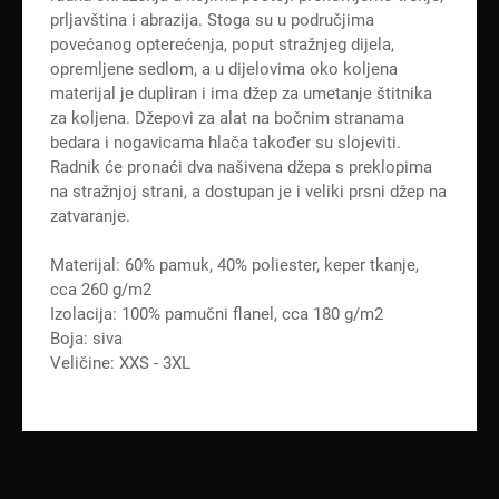
prljavština i abrazija. Stoga su u područjima
povećanog opterećenja, poput stražnjeg dijela,
opremljene sedlom, a u dijelovima oko koljena
materijal je dupliran i ima džep za umetanje štitnika
za koljena. Džepovi za alat na bočnim stranama
bedara i nogavicama hlača također su slojeviti.
Radnik će pronaći dva našivena džepa s preklopima
na stražnjoj strani, a dostupan je i veliki prsni džep na
zatvaranje.
Materijal: 60% pamuk, 40% poliester, keper tkanje,
cca 260 g/m2
Izolacija: 100% pamučni flanel, cca 180 g/m2
Boja: siva
Veličine: XXS - 3XL