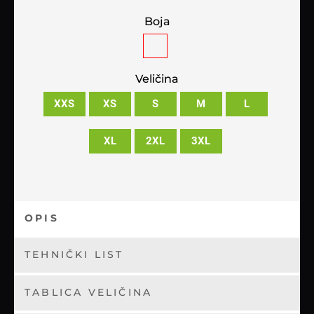
Boja
Veličina
XXS
XS
S
M
L
XL
2XL
3XL
OPIS
TEHNIČKI LIST
TABLICA VELIČINA