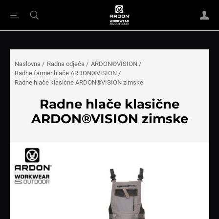
Naslovna
/
Radna odjeća
/
ARDON®VISION
/
Radne farmer hlače ARDON®VISION
/
Radne hlače klasične ARDON®VISION zimske
Radne hlače klasične
ARDON®VISION zimske