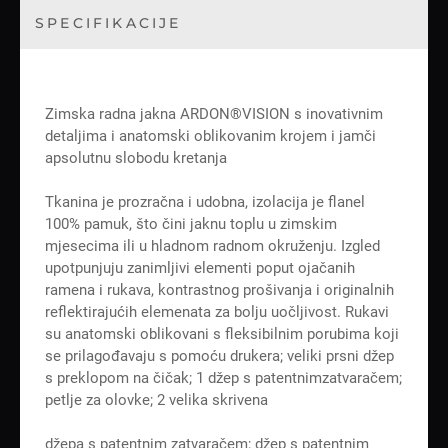
SPECIFIKACIJE
Zimska radna jakna ARDON®VISION s inovativnim
detaljima i anatomski oblikovanim krojem i jamči
apsolutnu slobodu kretanja
Tkanina je prozračna i udobna, izolacija je flanel
100% pamuk, što čini jaknu toplu u zimskim
mjesecima ili u hladnom radnom okruženju. Izgled
upotpunjuju zanimljivi elementi poput ojačanih
ramena i rukava, kontrastnog prošivanja i originalnih
reflektirajućih elemenata za bolju uočljivost. Rukavi
su anatomski oblikovani s fleksibilnim porubima koji
se prilagođavaju s pomoću drukera; veliki prsni džep
s preklopom na čičak; 1 džep s patentnimzatvaračem;
petlje za olovke; 2 velika skrivena
džepa s patentnim zatvaračem; džep s patentnim