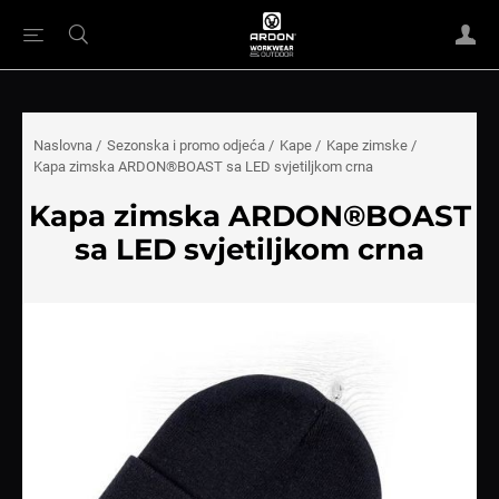
Naslovna
/
Sezonska i promo odjeća
/
Kape
/
Kape zimske
/
Kapa zimska ARDON®BOAST sa LED svjetiljkom crna
Kapa zimska ARDON®BOAST
sa LED svjetiljkom crna