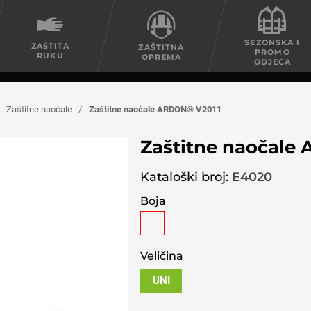
SEZONSKA I
ZAŠTITA
ZAŠTITNA
PROMO
RUKU
OPREMA
ODJEĆA
Zaštitne naočale
/
Zaštitne naočale ARDON® V2011
Zaštitne naočale
Kataloški broj:
E4020
Boja
Veličina
UNI