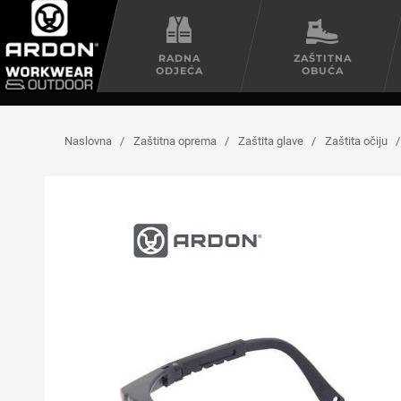
RADNA
ZAŠTITNA
ODJEĆA
OBUĆA
Naslovna
/
Zaštitna oprema
/
Zaštita glave
/
Zaštita očiju
/