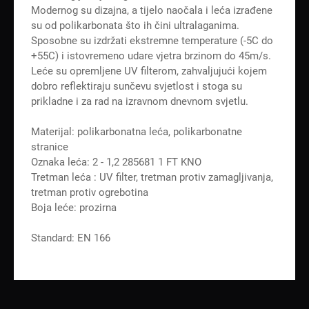
Modernog su dizajna, a tijelo naočala i leća izrađene
su od polikarbonata što ih čini ultralaganima.
Sposobne su izdržati ekstremne temperature (-5C do
+55C) i istovremeno udare vjetra brzinom do 45m/s.
Leće su opremljene UV filterom, zahvaljujući kojem
dobro reflektiraju sunčevu svjetlost i stoga su
prikladne i za rad na izravnom dnevnom svjetlu.
Materijal: polikarbonatna leća, polikarbonatne
stranice
Oznaka leća: 2 - 1,2 285681 1 FT KNO
Tretman leća : UV filter, tretman protiv zamagljivanja,
tretman protiv ogrebotina
Boja leće: prozirna
Standard: EN 166