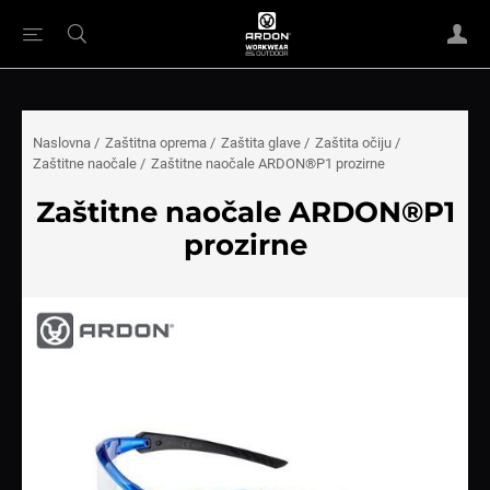
Naslovna
/
Zaštitna oprema
/
Zaštita glave
/
Zaštita očiju
/
Zaštitne naočale
/
Zaštitne naočale ARDON®P1 prozirne
Zaštitne naočale ARDON®P1
prozirne