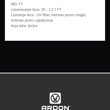
MO: FT
označavanje leća: 2C - 1,2 1 FT
Liječenje leća : UV filter, tretman protiv magle,
tretman protiv ogrebotina
boja leće: bistra