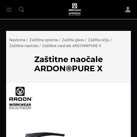
Naslovna
/
Zaštitna oprema
/
Zaštita glave
/
Zaštita očiju
/
Zaštitne naočale
/
Zaštitne naočale ARDON®PURE X
Zaštitne naočale
ARDON®PURE X