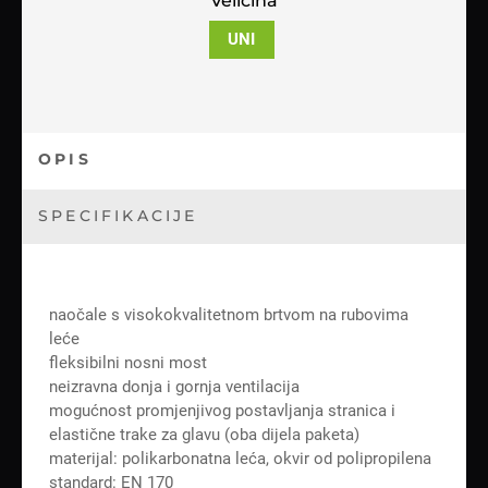
Veličina
UNI
OPIS
SPECIFIKACIJE
naočale s visokokvalitetnom brtvom na rubovima
leće
fleksibilni nosni most
neizravna donja i gornja ventilacija
mogućnost promjenjivog postavljanja stranica i
elastične trake za glavu (oba dijela paketa)
materijal: polikarbonatna leća, okvir od polipropilena
standard: EN 170