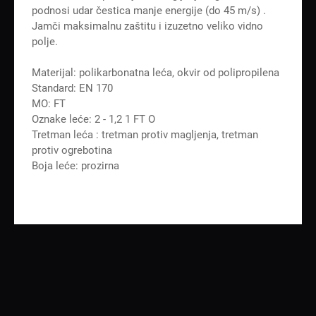
podnosi udar čestica manje energije (do 45 m/s) .
Jamči maksimalnu zaštitu i izuzetno veliko vidno
polje.
Materijal: polikarbonatna leća, okvir od polipropilena
Standard: EN 170
MO: FT
Oznake leće: 2 - 1,2 1 FT O
Tretman leća : tretman protiv magljenja, tretman
protiv ogrebotina
Boja leće: prozirna