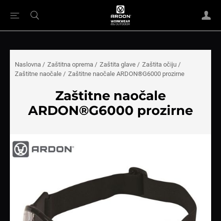
Naslovna
/
Zaštitna oprema
/
Zaštita glave
/
Zaštita očiju
/
Zaštitne naočale
/
Zaštitne naočale ARDON®G6000 prozirne
Zaštitne naočale
ARDON®G6000 prozirne