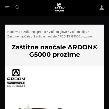
Naslovna
/
Zaštitna oprema
/
Zaštita glave
/
Zaštita očiju
/
Zaštitne naočale
/
Zaštitne naočale ARDON® G5000 prozirne
Zaštitne naočale ARDON®
G5000 prozirne