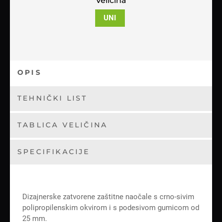
Veličina
UNI
OPIS
TEHNIČKI LIST
TABLICA VELIČINA
SPECIFIKACIJE
Dizajnerske zatvorene zaštitne naočale s crno-sivim
polipropilenskim okvirom i s podesivom gumicom od
25 mm.