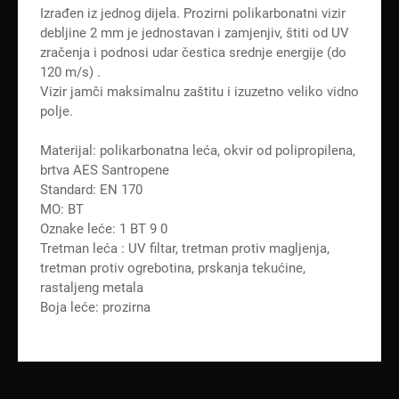
Izrađen iz jednog dijela. Prozirni polikarbonatni vizir
debljine 2 mm je jednostavan i zamjenjiv, štiti od UV
zračenja i podnosi udar čestica srednje energije (do
120 m/s) .
Vizir jamči maksimalnu zaštitu i izuzetno veliko vidno
polje.
Materijal: polikarbonatna leća, okvir od polipropilena,
brtva AES Santropene
Standard: EN 170
MO: BT
Oznake leće: 1 BT 9 0
Tretman leća : UV filtar, tretman protiv magljenja,
tretman protiv ogrebotina, prskanja tekućine,
rastaljeng metala
Boja leće: prozirna