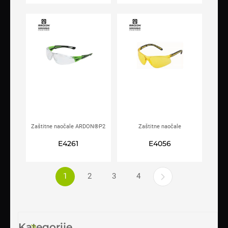
Zaštitne naočale ARDON®P2
Zaštitne naočale
prozirne
ARDON®M8200
E4261
E4056
1
2
3
4
Kategorije