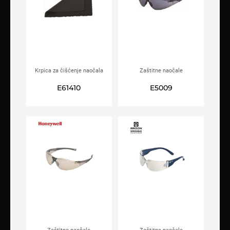
Krpica za čišćenje naočala
Zaštitne naočale
ARDON®2000
HONEYWELL®A800
E61410
E5009
zatamljene