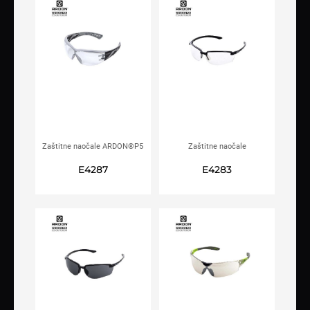
Zaštitne naočale ARDON®P5
Zaštitne naočale
ARDON®Q4100
E4287
E4283