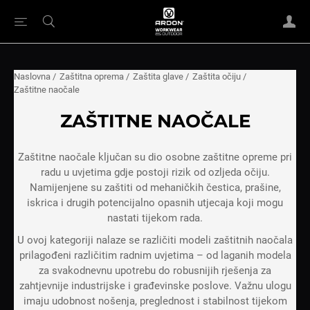
Naslovna
/
Zaštitna oprema
/
Zaštita glave
/
Zaštita očiju
/
Zaštitne naočale
ZAŠTITNE NAOČALE
Zaštitne naočale ključan su dio osobne zaštitne opreme pri
radu u uvjetima gdje postoji rizik od ozljeda očiju.
Namijenjene su zaštiti od mehaničkih čestica, prašine,
iskrica i drugih potencijalno opasnih utjecaja koji mogu
nastati tijekom rada.
U ovoj kategoriji nalaze se različiti modeli zaštitnih naočala
prilagođeni različitim radnim uvjetima – od laganih modela
za svakodnevnu upotrebu do robusnijih rješenja za
zahtjevnije industrijske i građevinske poslove. Važnu ulogu
imaju udobnost nošenja, preglednost i stabilnost tijekom