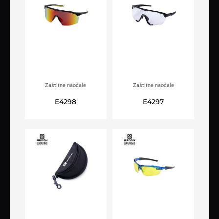
Zaštitne naočale
Zaštitne naočale
ARDON®RADIANT X
ARDON®PURE X
E4298
E4297