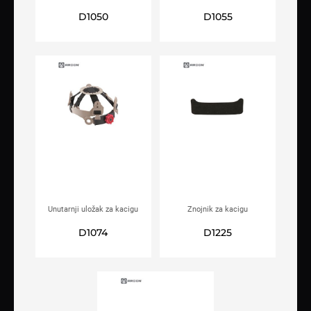
ARDON®R-5-3
5-1 vel. UNI
D1050
D1055
Unutarnji uložak za kacigu
Znojnik za kacigu
ARDON®SH-1-4
ARDON®SH-1-3
D1074
D1225