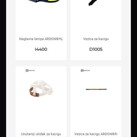
Naglavna lampa ARDON®HL
Vezica za kacigu
350
ARDON®AS-5-2
I4400
D1005
Unutarnji uložak za kacigu
Vezica za kacigu ARDON®R-