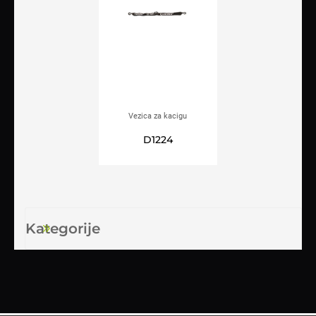
Vezica za kacigu
ARDON®SH-1-2
D1224
Kategorije