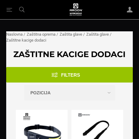
Naslovna
/
Zaštitna oprema
/
Zaštita glave
/
Zaštita glave
/
Zaštitne kacige dodaci
ZAŠTITNE KACIGE DODACI
FILTERS