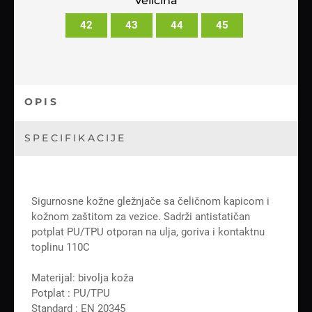
Veličina
42
43
44
45
OPIS
SPECIFIKACIJE
Sigurnosne kožne gležnjače sa čeličnom kapicom i
kožnom zaštitom za vezice. Sadrži antistatičan
potplat PU/TPU otporan na ulja, goriva i kontaktnu
toplinu 110C
Materijal: bivolja koža
Potplat : PU/TPU
Standard : EN 20345