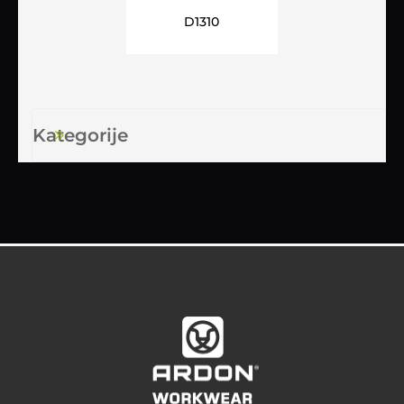
zaštitom ARDON®BRUNO+
D1310
crna
Kategorije