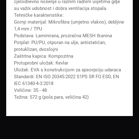
cjelodnevno nošenje u raznim radnim uvjetima gdje
su važni udobnost i dobra ventilacija stopala.
Tehničke karakteristike:
Gornji materijal: Mikrofibra (umjetno vlakno), debljine
1,4 mm / TPU
Podstava: Laminirana, prozračna MESH tkanina
Potplat: PU/PU, otporan na ulje, antistatičan,
protuklizan, dvoslojni
Zaštitna kapica: Kompozitna
Protuprobni uložak: Kevlar
Uložak: EVA s konstrukcijom za apsorpciju udaraca
Standardi: EN ISO 20345:2022 S1PS SR FO ESD, EN
IEC 61340-4-3:2018
Veličine: 35 - 48
Težina: 572 g (pola para, veličina 42)