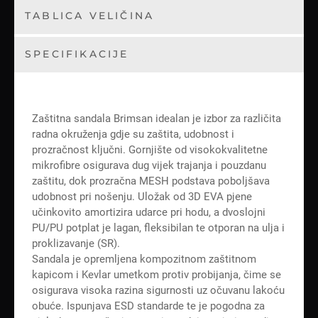
TABLICA VELIČINA
SPECIFIKACIJE
Zaštitna sandala Brimsan idealan je izbor za različita
radna okruženja gdje su zaštita, udobnost i
prozračnost ključni. Gornjište od visokokvalitetne
mikrofibre osigurava dug vijek trajanja i pouzdanu
zaštitu, dok prozračna MESH podstava poboljšava
udobnost pri nošenju. Uložak od 3D EVA pjene
učinkovito amortizira udarce pri hodu, a dvoslojni
PU/PU potplat je lagan, fleksibilan te otporan na ulja i
proklizavanje (SR).
Sandala je opremljena kompozitnom zaštitnom
kapicom i Kevlar umetkom protiv probijanja, čime se
osigurava visoka razina sigurnosti uz očuvanu lakoću
obuće. Ispunjava ESD standarde te je pogodna za