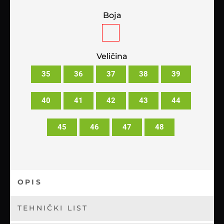
Boja
Veličina
35
36
37
38
39
40
41
42
43
44
45
46
47
48
OPIS
TEHNIČKI LIST