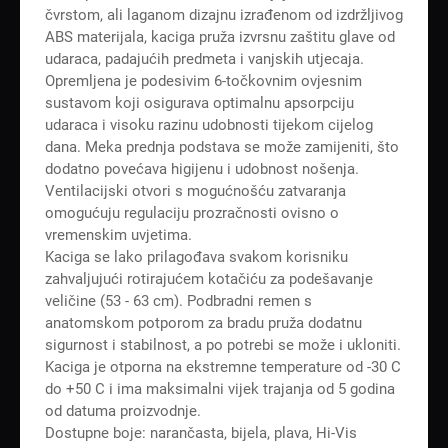
čvrstom, ali laganom dizajnu izrađenom od izdržljivog
ABS materijala, kaciga pruža izvrsnu zaštitu glave od
udaraca, padajućih predmeta i vanjskih utjecaja.
Opremljena je podesivim 6-točkovnim ovjesnim
sustavom koji osigurava optimalnu apsorpciju
udaraca i visoku razinu udobnosti tijekom cijelog
dana. Meka prednja podstava se može zamijeniti, što
dodatno povećava higijenu i udobnost nošenja.
Ventilacijski otvori s mogućnošću zatvaranja
omogućuju regulaciju prozračnosti ovisno o
vremenskim uvjetima.
Kaciga se lako prilagođava svakom korisniku
zahvaljujući rotirajućem kotačiću za podešavanje
veličine (53 - 63 cm). Podbradni remen s
anatomskom potporom za bradu pruža dodatnu
sigurnost i stabilnost, a po potrebi se može i ukloniti.
Kaciga je otporna na ekstremne temperature od -30 C
do +50 C i ima maksimalni vijek trajanja od 5 godina
od datuma proizvodnje.
Dostupne boje: narančasta, bijela, plava, Hi-Vis