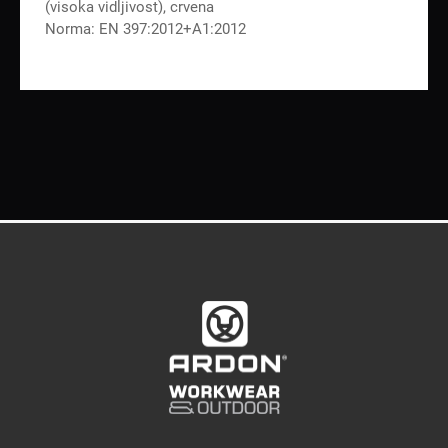
(visoka vidljivost), crvena
Norma: EN 397:2012+A1:2012