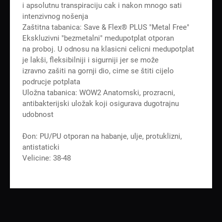
i apsolutnu transpiraciju cak i nakon mnogo sati
intenzivnog nošenja
Zaštitna tabanica: Save & Flex® PLUS "Metal Free"
Ekskluzivni "bezmetalni" medupotplat otporan
na proboj. U odnosu na klasicni celicni medupotplat
je lakši, fleksibilniji i sigurniji jer se može
izravno zašiti na gornji dio, cime se štiti cijelo
podrucje potplata
Uložna tabanica: WOW2 Anatomski, prozracni,
antibakterijski uložak koji osigurava dugotrajnu
udobnost
Đon: PU/PU otporan na habanje, ulje, protuklizni,
antistaticki
Velicine: 38-48