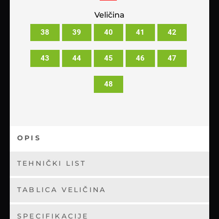
Veličina
38
39
40
41
42
43
44
45
46
47
48
OPIS
TEHNIČKI LIST
TABLICA VELIČINA
SPECIFIKACIJE