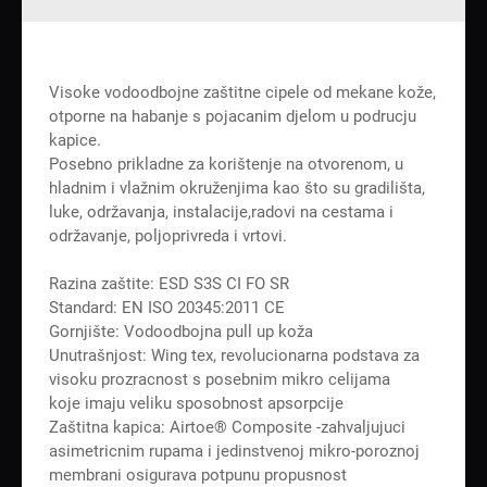
Visoke vodoodbojne zaštitne cipele od mekane kože,
otporne na habanje s pojacanim djelom u podrucju
kapice.
Posebno prikladne za korištenje na otvorenom, u
hladnim i vlažnim okruženjima kao što su gradilišta,
luke, održavanja, instalacije,radovi na cestama i
održavanje, poljoprivreda i vrtovi.
Razina zaštite: ESD S3S CI FO SR
Standard: EN ISO 20345:2011 CE
Gornjište: Vodoodbojna pull up koža
Unutrašnjost: Wing tex, revolucionarna podstava za
visoku prozracnost s posebnim mikro celijama
koje imaju veliku sposobnost apsorpcije
Zaštitna kapica: Airtoe® Composite -zahvaljujuci
asimetricnim rupama i jedinstvenoj mikro-poroznoj
membrani osigurava potpunu propusnost