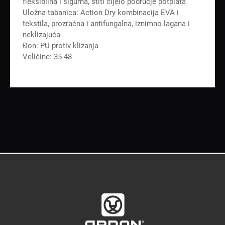
fleksibilna i sigurna, štiti cijelo područje potplata
Uložna tabanica: Action Dry kombinacija EVA i
tekstila, prozračna i antifungalna, iznimno lagana i
neklizajuća
Đon: PU protiv klizanja
Veličine: 35-48