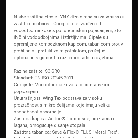
Niske zaštitne cipele LYNX dizajnirane su za vrhunsku
zaštitu i udobnost. Gornji dio je izrađen od
vodootporne kože s poliuretanskim pojačanjem, što
ih čini vodoodbojnima i izdržljivima. Cipele su
opremljene kompozitnom kapicom, tabanicom protiv
probijanja i protukliznim potplatom, pružajući
optimalnu sigurnost u različitim radnim uvjetima.
Razina zaštite: S3 SRC
Standard: EN ISO 20345:2011
Gornjište: Vodootporna koža s poliuretanskim
pojačanjem
Unutrašnjost: Wing Tex podstava za visoku
prozračnost s mikro ćelijama koje imaju veliku
sposobnost apsorpcije
Zaštitna kapica: AirToe® Composite, prozračna i
lagana, omogućuje disanje stopala
Zaštitna tabanica: Save & Flex® PLUS "Metal Free",