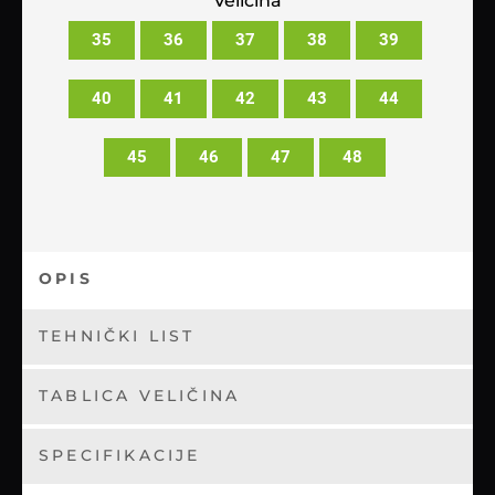
Veličina
35
36
37
38
39
40
41
42
43
44
45
46
47
48
OPIS
TEHNIČKI LIST
TABLICA VELIČINA
SPECIFIKACIJE