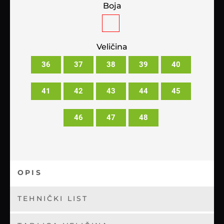
Boja
Veličina
36
37
38
39
40
41
42
43
44
45
46
47
48
OPIS
TEHNIČKI LIST