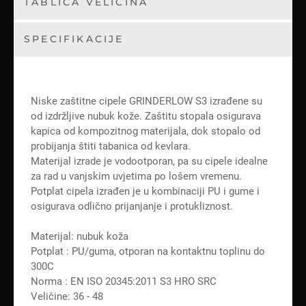
TABLICA VELIČINA
SPECIFIKACIJE
Niske zaštitne cipele GRINDERLOW S3 izrađene su
od izdržljive nubuk kože. Zaštitu stopala osigurava
kapica od kompozitnog materijala, dok stopalo od
probijanja štiti tabanica od kevlara.
Materijal izrade je vodootporan, pa su cipele idealne
za rad u vanjskim uvjetima po lošem vremenu.
Potplat cipela izrađen je u kombinaciji PU i gume i
osigurava odlično prijanjanje i protukliznost.
Materijal: nubuk koža
Potplat : PU/guma, otporan na kontaktnu toplinu do
300C
Norma : EN ISO 20345:2011 S3 HRO SRC
Veličine: 36 - 48