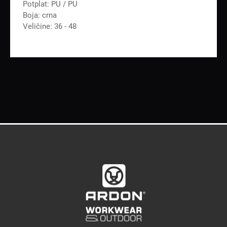
Potplat: PU / PU
Boja: crna
Veličine: 36 - 48