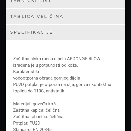
TEHNIČKI LIST
TABLICA VELIČINA
SPECIFIKACIJE
Zaštitna niska radna cipela ARDON®FIRLOW
izrađena je u potpunosti od kože.
Karakteristike:
vodootporna obrada gornjeg dijela
PU2D potplat je otporan na ulja, goriva i kontaktnu
toplinu do 110C, antistatik
Materijal: goveđa koža
Zaštitna kapica: čelična
Zaštitna tabanica: čelična
Potplat: PU2D
Standard: EN 20345