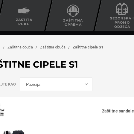
SEZONSKA 
ZAŠTITA
ZAŠTITNA
PROMO
RUKU
OPREMA
ODJEĆA
a
/
Zaštitna obuća
/
Zaštitna obuća
/
Zaštitne cipele S1
ŠTITNE CIPELE S1
AJTE KAO
Zaštitne sand