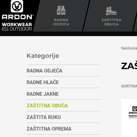
RADNA
ZAŠTITNA
ODJEĆA
OBUĆA
Naslovn
Kategorije
ZA
RADNA ODJEĆA
RADNE HLAČE
SORTIR
RADNE JAKNE
ZAŠTITNA OBUĆA
ZAŠTITA RUKU
ZAŠTITNA OPREMA