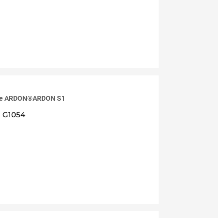
ele ARDON®ARDON S1
G1054