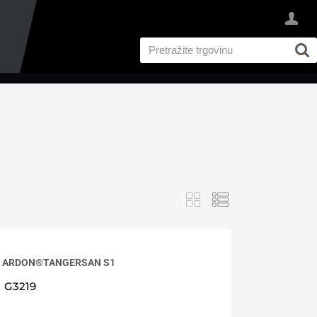
I
ale ARDON®TANGERSAN S1
G3219