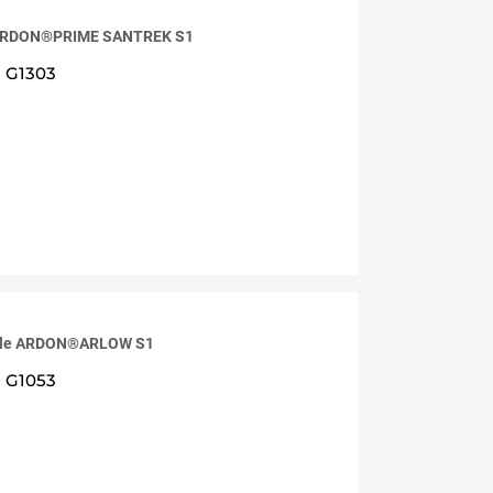
e ARDON®PRIME SANTREK S1
G1303
pele ARDON®ARLOW S1
G1053