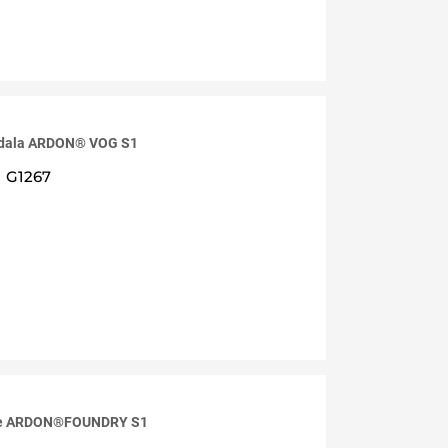
ndala ARDON® VOG S1
G1267
ele ARDON®FOUNDRY S1