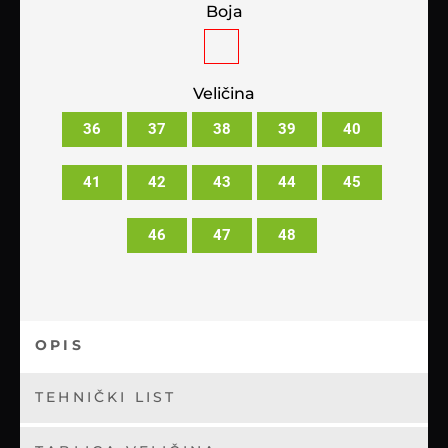
Boja
Veličina
36
37
38
39
40
41
42
43
44
45
46
47
48
OPIS
TEHNIČKI LIST