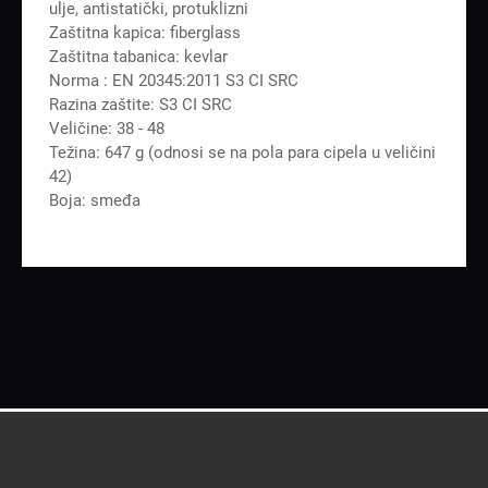
ulje, antistatički, protuklizni
Zaštitna kapica: fiberglass
Zaštitna tabanica: kevlar
Norma : EN 20345:2011 S3 CI SRC
Razina zaštite: S3 CI SRC
Veličine: 38 - 48
Težina: 647 g (odnosi se na pola para cipela u veličini
42)
Boja: smeđa