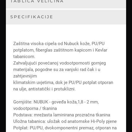
TABLICA VELIČINA
SPECIFIKACIJE
Zaštitna visoka cipela od Nubuck kože, PU/PU
potplatom, fiberglas zaštitnom kapicom i Kevlar
tabanicom.
Zahvaljujući povećanoj vodootpornosti gornjeg
materijala, pogodne su za vanjski rad čak i u
zahtjevnijim
klimatskim uvjetima, dok je PU/PU potplat otporan
na ulje, antistatički i protuklizni.
Gornjište: NUBUK - goveđa koža,1,8 - 2 mm,
vodootporna / tkanina
Podstava: mrežasta laminirana prozračna tkanina
Uložna tabanica: uložak od anatomske Hi-Poly pjene
Potplat: PU/PU, dvokomponentni premaz, otporan na