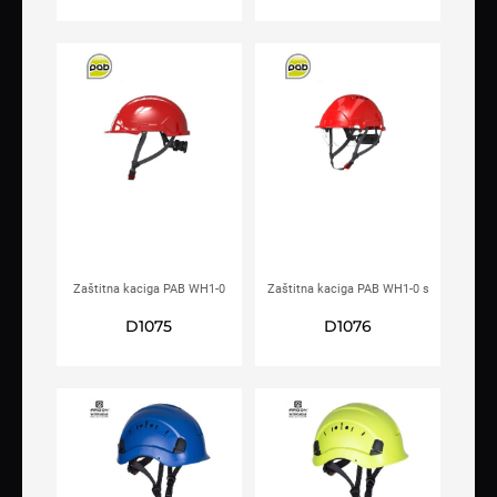
Zaštitna kaciga PAB WH1-0
Zaštitna kaciga PAB WH1-0 s
crvena
integriranim vizirom crvena
D1075
D1076