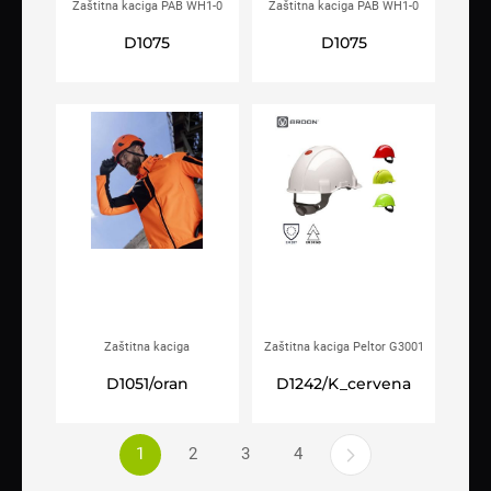
Zaštitna kaciga PAB WH1-0
Zaštitna kaciga PAB WH1-0
Hi-viz
bijela
D1075
D1075
Zaštitna kaciga
Zaštitna kaciga Peltor G3001
ARDON®HighGuard
1000V crvena
D1051/oran
D1242/K_cervena
narančasta
1
2
3
4