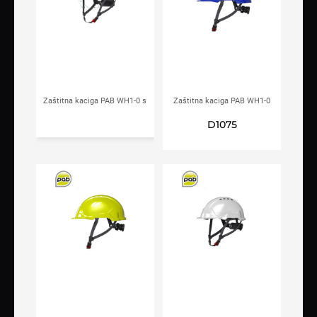
Zaštitna kaciga PAB WH1-0 s
Zaštitna kaciga PAB WH1-0
integriranim vizirom Hi-viz
plava
D1075