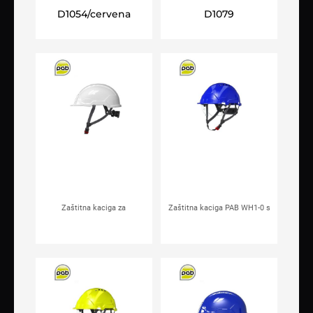
ARDON®PrimeGuard crvena
električare PAB WH1-C plava
D1054/cervena
D1079
Zaštitna kaciga za
Zaštitna kaciga PAB WH1-0 s
električare PAB WH1-C bijela
integriranim vizirom plava