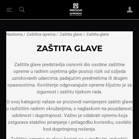
Naslovna
/
Zaštitna oprema
/
Zaštita glave
/
Zaštita glave
ZAŠTITA GLAVE
Zaštita glave predstavlja osnovni dio osobne zaštitne
opreme u radnim uvjetima gdje postoji rizik od ozljeda
uzrokovanih udarcima, padajućim predmetima ili drugim
opasnostima. Korištenje odgovarajuće opreme ključno je za
sigurnost i zaštitu tijekom rada.
U ovoj kategoriji nalaze se proizvodi namijenjeni zaštiti glave
u različitim radnim okruženjima, s naglaskom na pouzdanost,
udobnost i dugotrajnost. Važno je odabrati opremu koja
osigurava stabilno prianjanje i prilagodbu korisniku, osobito
kod dugotrajnog nošenja.