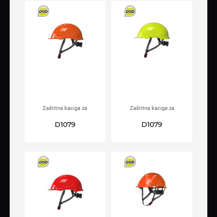
Zaštitna kaciga za
Zaštitna kaciga za
električare PAB WH1-C
električare PAB WH1-C Hi-viz
D1079
D1079
Narančasta