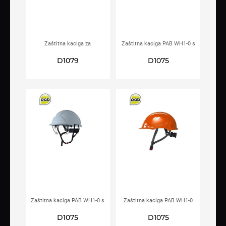
Zaštitna kaciga za
Zaštitna kaciga PAB WH1-0 s
električare PAB WH1-C
integriranim vizirom
D1079
D1075
crvena
narančasta
Zaštitna kaciga PAB WH1-0 s
Zaštitna kaciga PAB WH1-0
integriranim vizirom bijela
narančasta
D1075
D1075