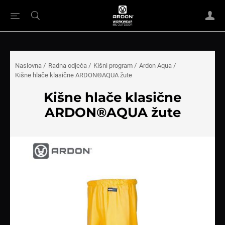
Naslovna
/
Radna odjeća
/
Kišni program
/
Ardon Aqua
/
Kišne hlače klasične ARDON®AQUA žute
Kišne hlače klasične
ARDON®AQUA žute