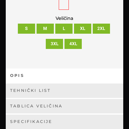
Veličina
S
M
L
XL
2XL
3XL
4XL
OPIS
TEHNIČKI LIST
TABLICA VELIČINA
SPECIFIKACIJE