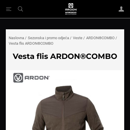
Naslovna
/
Sezonska i promo odjeća
/
Veste
/
ARDON®COMBO
/
Vesta flis ARDON®COMBO
Vesta flis ARDON®COMBO