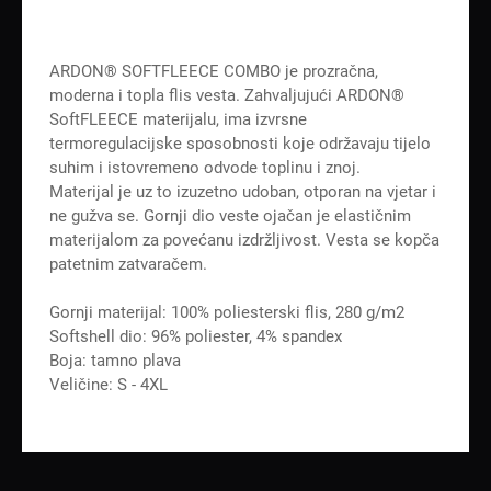
ARDON® SOFTFLEECE COMBO je prozračna,
moderna i topla flis vesta. Zahvaljujući ARDON®
SoftFLEECE materijalu, ima izvrsne
termoregulacijske sposobnosti koje održavaju tijelo
suhim i istovremeno odvode toplinu i znoj.
Materijal je uz to izuzetno udoban, otporan na vjetar i
ne gužva se. Gornji dio veste ojačan je elastičnim
materijalom za povećanu izdržljivost. Vesta se kopča
patetnim zatvaračem.
Gornji materijal: 100% poliesterski flis, 280 g/m2
Softshell dio: 96% poliester, 4% spandex
Boja: tamno plava
Veličine: S - 4XL