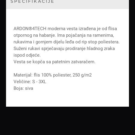
SPECIFIKACIJE
ARDON®4TECH moderna vesta izrađena je od flisa
otpornog na habanje. Ima pojačanja na ramenima,
rukavima i gornjem dijelu leđa od rip stop poliestera.
Suženi rukavi sprječavaju prodiranje hladnog zraka
ispod odjeće.
Vesta se kopča sa patetnim zatvaračem.
Materijal: flis 100% poliester, 250 g/m2
Veličine: S - 3XL
Boja: siva