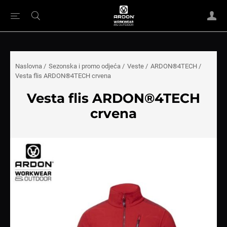
Naslovna
/
Sezonska i promo odjeća
/
Veste
/
ARDON®4TECH
/
Vesta flis ARDON®4TECH crvena
Vesta flis ARDON®4TECH
crvena