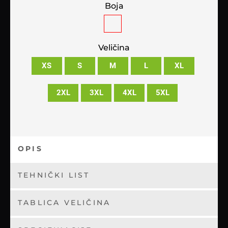
Boja
Veličina
XS
S
M
L
XL
2XL
3XL
4XL
5XL
OPIS
TEHNIČKI LIST
TABLICA VELIČINA