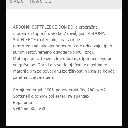
SPECIFIKACIJE
ARDON® SOFTFLEECE COMBO je prozračna,
moderna i topla flis vesta. Zahvaljujući ARDON®
SoftFLEECE materijalu, ima izvrsne
termoregulacijske sposobnosti koje održavaju tijelo
suhim i istovremeno odvode toplinu i znoj.
Materijal je uz to izuzetno udoban, otporan na vjetar i
ne gužva se. Gornji dio veste ojačan je elastičnim
materijalom za povećanu izdržljivost. Vesta se kopča
patetnim zatvaračem.
Gornji materijal: 100% poliesterski flis, 280 g/m2
Softshell dio: 96% poliester, 4% spandex
Boja: crna
Veličine: XS - 5XL