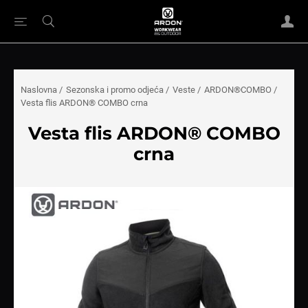
Naslovna
/
Sezonska i promo odjeća
/
Veste
/
ARDON®COMBO
/
Vesta flis ARDON® COMBO crna
Vesta flis ARDON® COMBO
crna