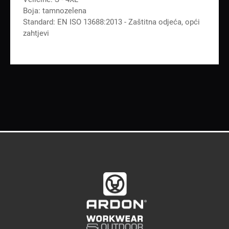
Boja: tamnozelena
Standard: EN ISO 13688:2013 - Zaštitna odjeća, opći
zahtjevi