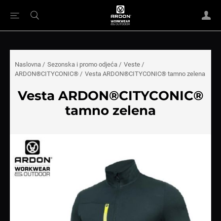
Naslovna
/
Sezonska i promo odjeća
/
Veste
/
ARDON®CITYCONIC®
/
Vesta ARDON®CITYCONIC® tamno zelena
Vesta ARDON®CITYCONIC®
tamno zelena