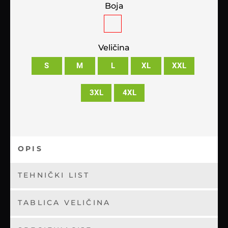
Boja
Veličina
S
M
L
XL
XXL
3XL
4XL
OPIS
TEHNIČKI LIST
TABLICA VELIČINA