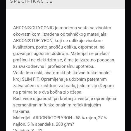
SPECIFIKACIJE
ARDON®CITYCONIC je moderna vesta sa visokim
okovratnikom, izrađena od tehničkog materijala
ARDON®TOPLYRON, koji se odlikuje visokom
kvalitetom, postojanošću oblika, otpornosti na
gužvanje i ugodnim dodirom. Materijal ne privlači
prašinu i ne elektrizira se, čime je izuzetno pogodan
za svakodnevnu i profesionalnu upotrebu.
Vesta ima uski, anatomski oblikovan funkcionalni
kroj SLIM FIT. Opremljena je udobnim patentnim
zatvaračem s zaštitom za bradu, jednim zip džepom
na prsima te s dva bočna zip džepa.
Radi veće sigurnosti pri kretanju, vesta je opremljena
segmentiranim funkcionalnim reflektirajućim
trakama.
Materijal: ARDON®TOPLYRON - 68 % rajon, 27 %
najlon, 5 % spandeks, 280 g/m?
Veličine: S - 4XL