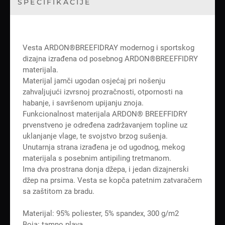
SPECIFIKACIJE
Vesta ARDON®BREEFIDRAY modernog i sportskog
dizajna izrađena od posebnog ARDON®BREEFFIDRY
materijala.
Materijal jamči ugodan osjećaj pri nošenju
zahvaljujući izvrsnoj prozračnosti, otpornosti na
habanje, i savršenom upijanju znoja.
Funkcionalnost materijala ARDON® BREEFFIDRY
prvenstveno je određena zadržavanjem topline uz
uklanjanje vlage, te svojstvo brzog sušenja.
Unutarnja strana izrađena je od ugodnog, mekog
materijala s posebnim antipiling tretmanom.
Ima dva prostrana donja džepa, i jedan dizajnerski
džep na prsima. Vesta se kopča patetnim zatvaračem
sa zaštitom za bradu.
Materijal: 95% poliester, 5% spandex, 300 g/m2
Boja: tamno plava