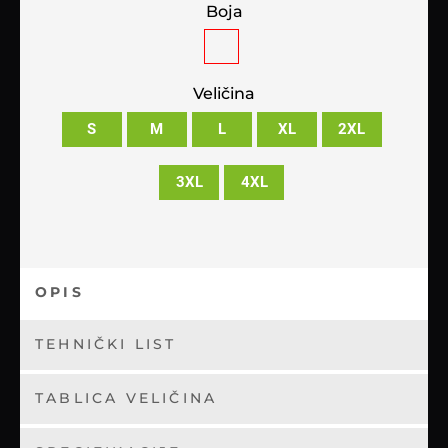
Boja
Veličina
S
M
L
XL
2XL
3XL
4XL
OPIS
TEHNIČKI LIST
TABLICA VELIČINA