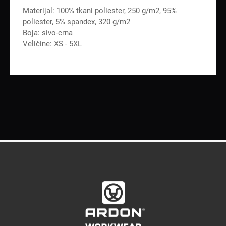
Materijal: 100% tkani poliester, 250 g/m2, 95%
poliester, 5% spandex, 320 g/m2
Boja: sivo-crna
Veličine: XS - 5XL