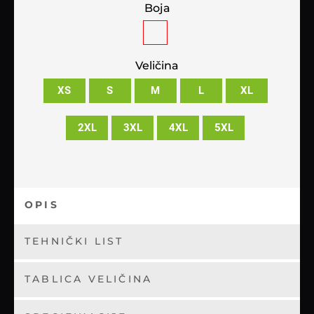
Boja
Veličina
XS
S
M
L
XL
2XL
3XL
4XL
5XL
OPIS
TEHNIČKI LIST
TABLICA VELIČINA