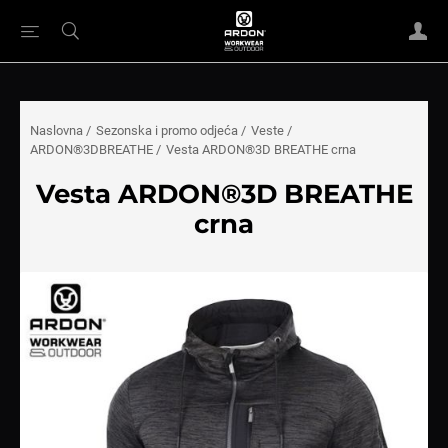
Naslovna
/
Sezonska i promo odjeća
/
Veste
/
ARDON®3DBREATHE
/
Vesta ARDON®3D BREATHE crna
Vesta ARDON®3D BREATHE
crna