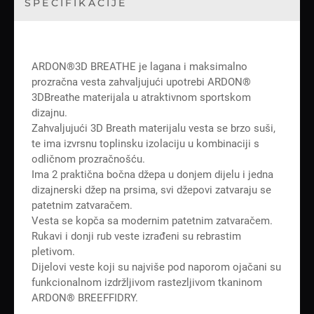
SPECIFIKACIJE
ARDON®3D BREATHE je lagana i maksimalno
prozračna vesta zahvaljujući upotrebi ARDON®
3DBreathe materijala u atraktivnom sportskom
dizajnu.
Zahvaljujući 3D Breath materijalu vesta se brzo suši,
te ima izvrsnu toplinsku izolaciju u kombinaciji s
odličnom prozračnošću.
Ima 2 praktična bočna džepa u donjem dijelu i jedna
dizajnerski džep na prsima, svi džepovi zatvaraju se
patetnim zatvaračem.
Vesta se kopča sa modernim patetnim zatvaračem.
Rukavi i donji rub veste izrađeni su rebrastim
pletivom.
Dijelovi veste koji su najviše pod naporom ojačani su
funkcionalnom izdržljivom rastezljivom tkaninom
ARDON® BREEFFIDRY.