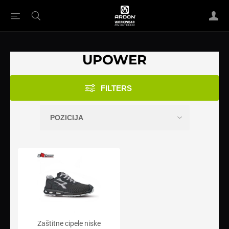
UPOWER
FILTERS
Zaštitne cipele niske