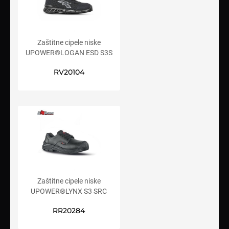
Zaštitne cipele niske
UPOWER®LOGAN ESD S3S
CI FO SR
RV20104
Zaštitne cipele niske
UPOWER®LYNX S3 SRC
RR20284