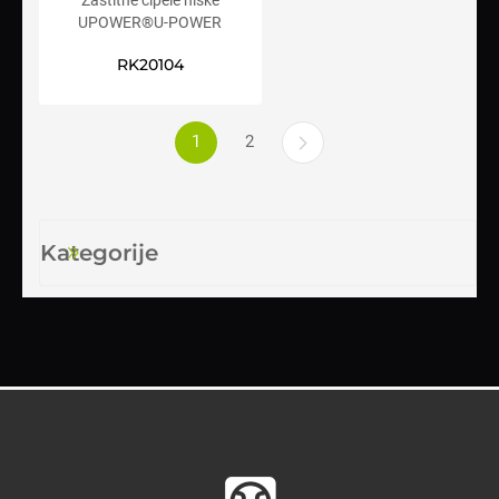
Zaštitne cipele niske
UPOWER®U-POWER
JACKSON S3S CI FO SR
RK20104
1
2
Kategorije