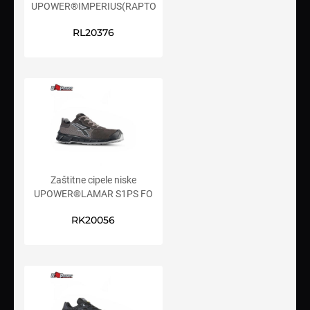
UPOWER®IMPERIUS(RAPTOR)
ESD S3S CI FO SR
RL20376
Zaštitne cipele niske
UPOWER®LAMAR S1PS FO
SR
RK20056