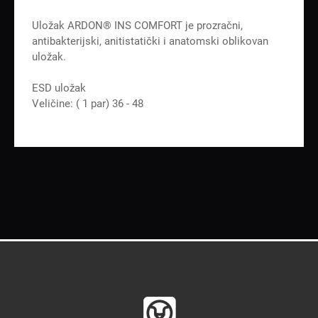
Uložak ARDON® INS COMFORT je prozračni,
antibakterijski, anitistatički i anatomski oblikovan
uložak.
ESD uložak
Veličine: ( 1 par) 36 - 48