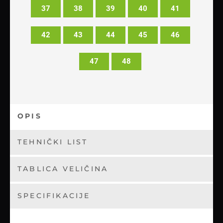
37
38
39
40
41
42
43
44
45
46
47
48
OPIS
TEHNIČKI LIST
TABLICA VELIČINA
SPECIFIKACIJE