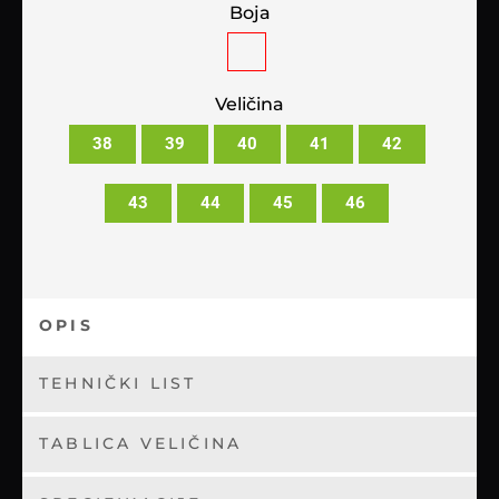
Boja
Veličina
38
39
40
41
42
43
44
45
46
OPIS
TEHNIČKI LIST
TABLICA VELIČINA