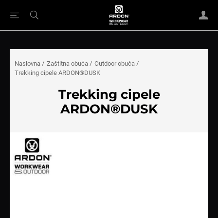
Naslovna
/
Zaštitna obuća
/
Outdoor obuća
/
Trekking cipele ARDON®DUSK
Trekking cipele
ARDON®DUSK