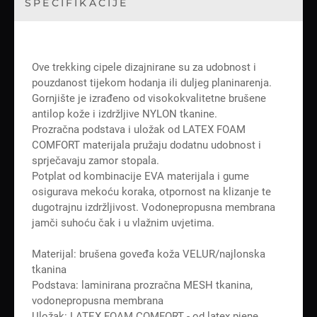
SPECIFIKACIJE
Ove trekking cipele dizajnirane su za udobnost i
pouzdanost tijekom hodanja ili duljeg planinarenja.
Gornjište je izrađeno od visokokvalitetne brušene
antilop kože i izdržljive NYLON tkanine.
Prozračna podstava i uložak od LATEX FOAM
COMFORT materijala pružaju dodatnu udobnost i
sprječavaju zamor stopala.
Potplat od kombinacije EVA materijala i gume
osigurava mekoću koraka, otpornost na klizanje te
dugotrajnu izdržljivost. Vodonepropusna membrana
jamči suhoću čak i u vlažnim uvjetima.
Materijal: brušena goveđa koža VELUR/najlonska
tkanina
Podstava: laminirana prozračna MESH tkanina,
vodonepropusna membrana
Uložak: LATEX FOAM COMFORT - od latex pjene,