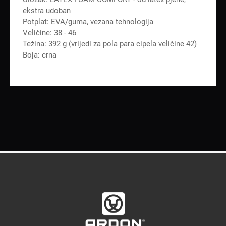
ekstra udoban
Potplat: EVA/guma, vezana tehnologija
Veličine: 38 - 46
Težina: 392 g (vrijedi za pola para cipela veličine 42)
Boja: crna