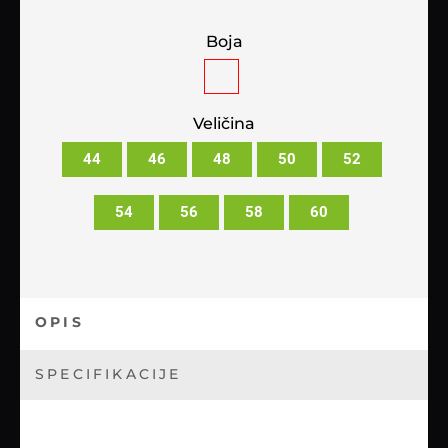
Boja
Veličina
44
46
48
50
52
54
56
58
60
OPIS
SPECIFIKACIJE