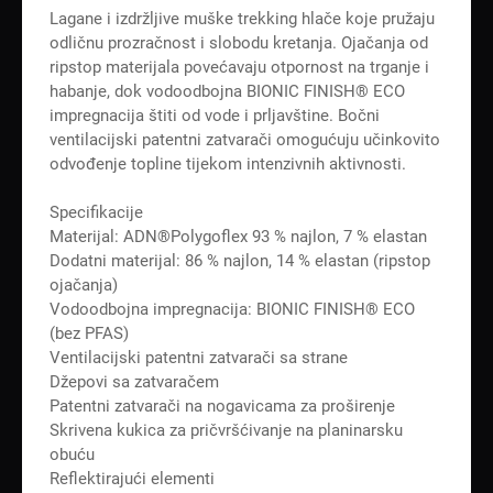
Lagane i izdržljive muške trekking hlače koje pružaju
odličnu prozračnost i slobodu kretanja. Ojačanja od
ripstop materijala povećavaju otpornost na trganje i
habanje, dok vodoodbojna BIONIC FINISH® ECO
impregnacija štiti od vode i prljavštine. Bočni
ventilacijski patentni zatvarači omogućuju učinkovito
odvođenje topline tijekom intenzivnih aktivnosti.
Specifikacije
Materijal: ADN®Polygoflex 93 % najlon, 7 % elastan
Dodatni materijal: 86 % najlon, 14 % elastan (ripstop
ojačanja)
Vodoodbojna impregnacija: BIONIC FINISH® ECO
(bez PFAS)
Ventilacijski patentni zatvarači sa strane
Džepovi sa zatvaračem
Patentni zatvarači na nogavicama za proširenje
Skrivena kukica za pričvršćivanje na planinarsku
obuću
Reflektirajući elementi