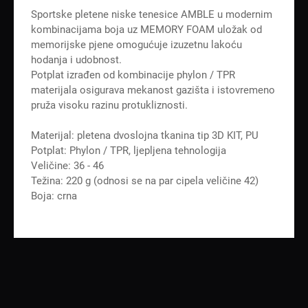
Sportske pletene niske tenesice AMBLE u modernim
kombinacijama boja uz MEMORY FOAM uložak od
memorijske pjene omogućuje izuzetnu lakoću
hodanja i udobnost.
Potplat izrađen od kombinacije phylon / TPR
materijala osigurava mekanost gazišta i istovremeno
pruža visoku razinu protukliznosti.
Materijal: pletena dvoslojna tkanina tip 3D KIT, PU
Potplat: Phylon / TPR, ljepljena tehnologija
Veličine: 36 - 46
Težina: 220 g (odnosi se na par cipela veličine 42)
Boja: crna