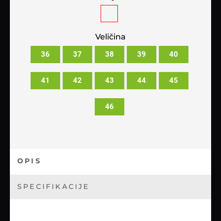
Veličina
36
37
38
39
40
41
42
43
44
45
46
OPIS
SPECIFIKACIJE