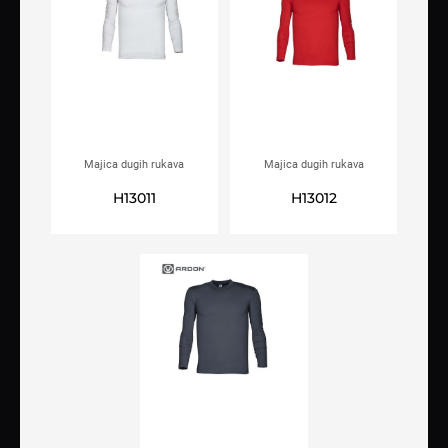
Majica dugih rukava
Majica dugih rukava
ARDON®CUBA bijela
ARDON®CUBA crvena
H13011
H13012