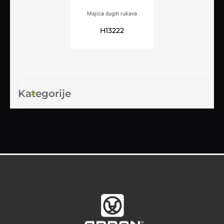
Majica dugih rukava
ARDON®CUBA antracit
H13222
Kategorije