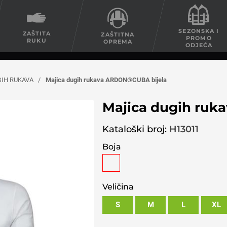
SEZONSKA I
ZAŠTITA
ZAŠTITNA
PROMO
RUKU
OPREMA
ODJEĆA
GIH RUKAVA
/
Majica dugih rukava ARDON®CUBA bijela
Majica dugih ruk
Kataloški broj:
H13011
Boja
Veličina
S
M
L
XL