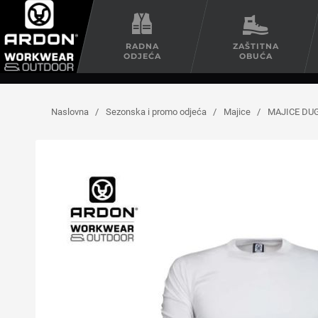
RADNA
ZAŠTITNA
ODJEĆA
OBUĆA
Naslovna
/
Sezonska i promo odjeća
/
Majice
/
MAJICE DU