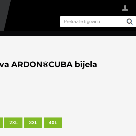
ava ARDON®CUBA bijela
2XL
3XL
4XL