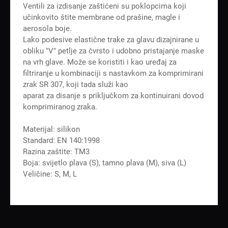
Ventili za izdisanje zaštićeni su poklopcima koji
učinkovito štite membrane od prašine, magle i
aerosola boje.
Lako podesive elastične trake za glavu dizajnirane u
obliku "V" petlje za čvrsto i udobno pristajanje maske
na vrh glave. Može se koristiti i kao uređaj za
filtriranje u kombinaciji s nastavkom za komprimirani
zrak SR 307, koji tada služi kao
aparat za disanje s priključkom za kontinuirani dovod
komprimiranog zraka.
Materijal: silikon
Standard: EN 140:1998
Razina zaštite: TM3
Boja: svijetlo plava (S), tamno plava (M), siva (L)
Veličine: S, M, L