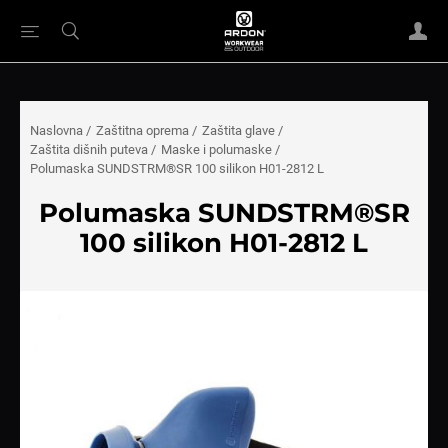
Naslovna
/
Zaštitna oprema
/
Zaštita glave
/
Zaštita dišnih puteva
/
Maske i polumaske
/
Polumaska SUNDSTRM®SR 100 silikon H01-2812 L
Polumaska SUNDSTRM®SR
100 silikon H01-2812 L