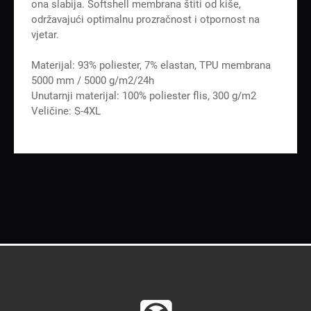
ona slabija. Softshell membrana štiti od kiše,
održavajući optimalnu prozračnost i otpornost na
vjetar.
Materijal: 93% poliester, 7% elastan, TPU membrana
5000 mm / 5000 g/m2/24h
Unutarnji materijal: 100% poliester flis, 300 g/m2
Veličine: S-4XL