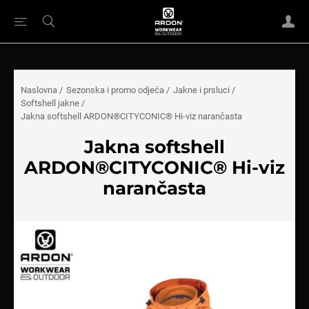
Naslovna
/
Sezonska i promo odjeća
/
Jakne i prsluci
/
Softshell jakne
/
Jakna softshell ARDON®CITYCONIC® Hi-viz narančasta
Jakna softshell
ARDON®CITYCONIC® Hi-viz
narančasta