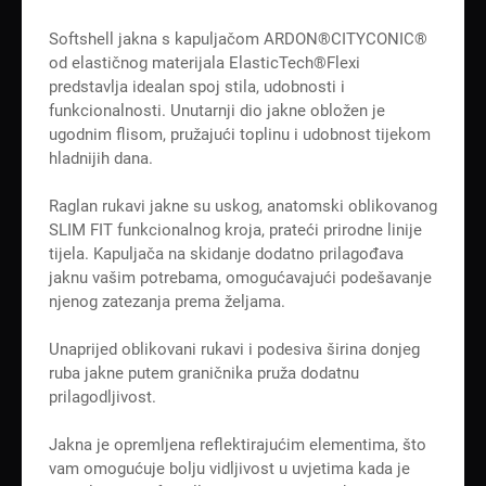
Softshell jakna s kapuljačom ARDON®CITYCONIC®
od elastičnog materijala ElasticTech®Flexi
predstavlja idealan spoj stila, udobnosti i
funkcionalnosti. Unutarnji dio jakne obložen je
ugodnim flisom, pružajući toplinu i udobnost tijekom
hladnijih dana.
Raglan rukavi jakne su uskog, anatomski oblikovanog
SLIM FIT funkcionalnog kroja, prateći prirodne linije
tijela. Kapuljača na skidanje dodatno prilagođava
jaknu vašim potrebama, omogućavajući podešavanje
njenog zatezanja prema željama.
Unaprijed oblikovani rukavi i podesiva širina donjeg
ruba jakne putem graničnika pruža dodatnu
prilagodljivost.
Jakna je opremljena reflektirajućim elementima, što
vam omogućuje bolju vidljivost u uvjetima kada je