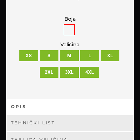
Boja
Veličina
XS
S
M
L
XL
2XL
3XL
4XL
OPIS
TEHNIČKI LIST
TABLICA VELIČINA