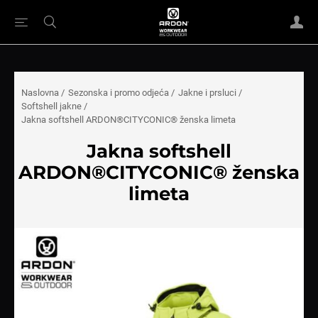
Naslovna
/
Sezonska i promo odjeća
/
Jakne i prsluci
/
Softshell jakne
/
Jakna softshell ARDON®CITYCONIC® ženska limeta
Jakna softshell
ARDON®CITYCONIC® ženska
limeta