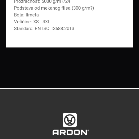
Prozračnost: 5000 g/m?/24
Podstava od mekanog flisa (300 g/m?)
Boja: limeta
Veličine: XS - 4XL
Standard: EN ISO 13688:2013