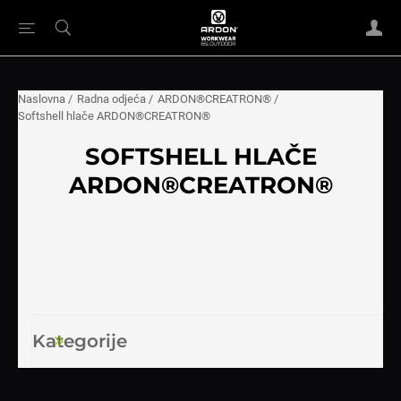
Naslovna
/
Radna odjeća
/
ARDON®CREATRON®
/
Softshell hlače ARDON®CREATRON®
SOFTSHELL HLAČE
ARDON®CREATRON®
Kategorije