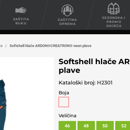
SEZONSKA I
ZAŠTITA
ZAŠTITNA
PROMO
RUKU
OPREMA
ODJEĆA
če
/
Softshell hlače ARDON®CREATRON® neon plave
Softshell hlače
plave
Kataloški broj:
H2301
Boja
Veličina
46
48
50
52