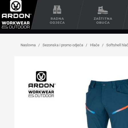
RADNA
ZAŠTITNA
ODJEĆA
OBUĆA
Naslovna
/
Sezonska i promo odjeća
/
Hlače
/
Softshell hla