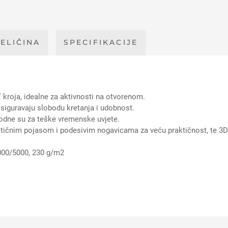
ELIČINA
SPECIFIKACIJE
oja, idealne za aktivnosti na otvorenom.
osiguravaju slobodu kretanja i udobnost.
odne su za teške vremenske uvjete.
tičnim pojasom i podesivim nogavicama za veću praktičnost, te 3D 
5000/5000, 230 g/m2