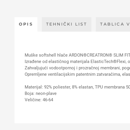
OPIS
TEHNIČKI LIST
TABLICA V
Muške softshell hlače ARDON®CREATRON® SLIM FIT kr
Izrađene od elastičnog materijala ElasticTech®Flexi, 
Zahvaljujući vodootpornoj i prozračnoj membrani, pog
Opremljene ventilacijskim patentnim zatvaračima, elas
Materijal: 92% poliester, 8% elastan, TPU membrana 
Boja: neon-plave
Veličine: 46-64