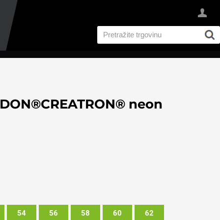
 ARDON®CREATRON® neon
54
56
58
60
62