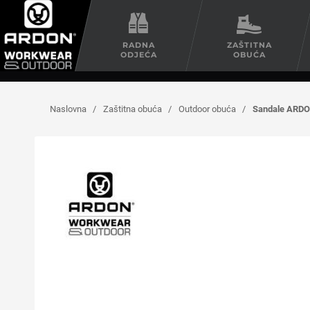
RADNA
ZAŠTITNA
ODJEĆA
OBUĆA
Naslovna
/
Zaštitna obuća
/
Outdoor obuća
/
Sandale ARD