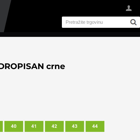
DROPISAN crne
40
41
42
43
44