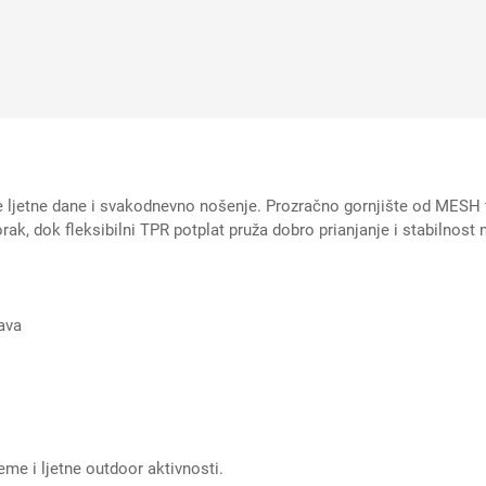
 ljetne dane i svakodnevno nošenje. Prozračno gornjište od MESH tek
k, dok fleksibilni TPR potplat pruža dobro prianjanje i stabilnost 
ava
me i ljetne outdoor aktivnosti.