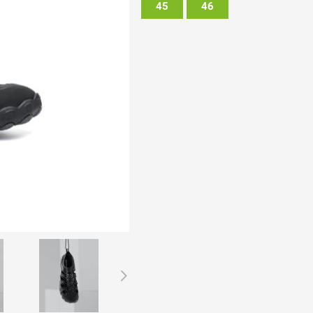
45
46