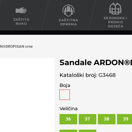
SEZONSKA I
ZAŠTITA
ZAŠTITNA
PROMO
RUKU
OPREMA
ODJEĆA
ON®DROPISAN crne
Sandale ARDON®
Kataloški broj:
G3468
Boja
Veličina
36
37
38
39