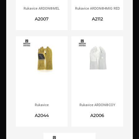
Rukavice ARDON®MEL
Rukavice ARDON®4MIG RED
varilačke
(RENE) varilačke
A2007
A2112
Rukavice
Rukavice ARDON®COY
ARDON®FLAMEvarilačke
A2044
A2006