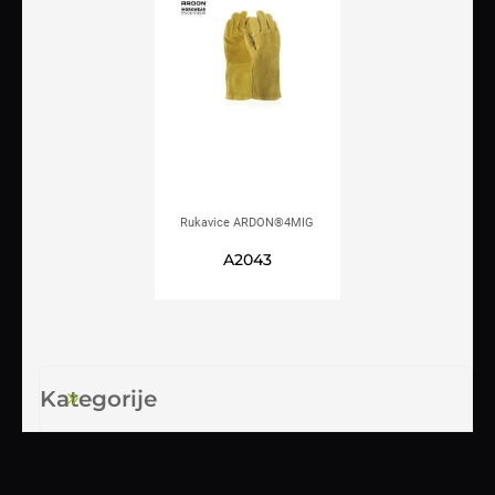
Rukavice ARDON®4MIG
GOLD varilačke (KIRK)
A2043
Kategorije