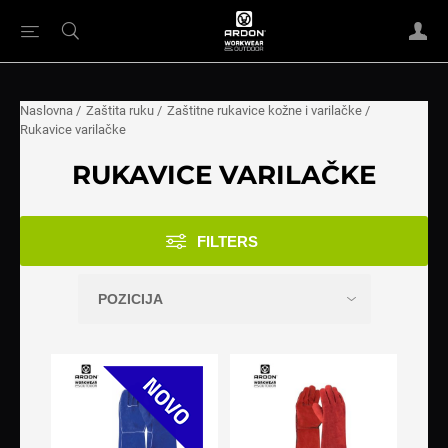
Naslovna
/
Zaštita ruku
/
Zaštitne rukavice kožne i varilačke
/
Rukavice varilačke
RUKAVICE VARILAČKE
FILTERS