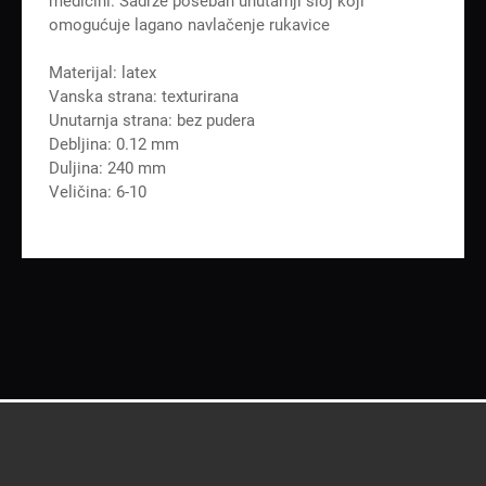
medicini. Sadrže poseban unutarnji sloj koji
omogućuje lagano navlačenje rukavice
Materijal: latex
Vanska strana: texturirana
Unutarnja strana: bez pudera
Debljina: 0.12 mm
Duljina: 240 mm
Veličina: 6-10