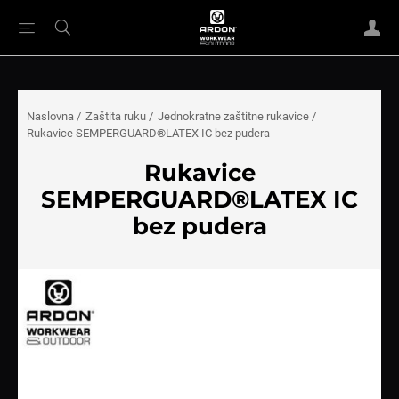
Naslovna
/
Zaštita ruku
/
Jednokratne zaštitne rukavice
/
Rukavice SEMPERGUARD®LATEX IC bez pudera
Rukavice
SEMPERGUARD®LATEX IC
bez pudera