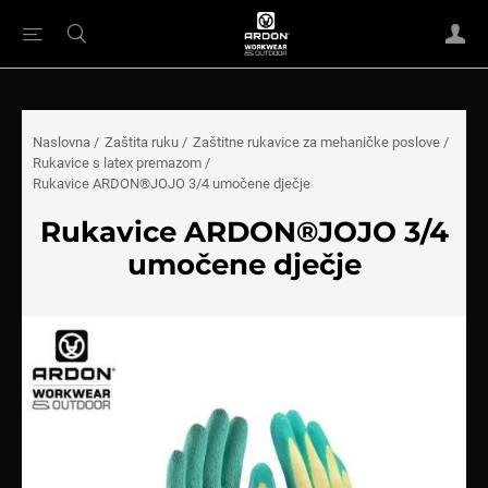
Naslovna
/
Zaštita ruku
/
Zaštitne rukavice za mehaničke poslove
/
Rukavice s latex premazom
/
Rukavice ARDON®JOJO 3/4 umočene dječje
Rukavice ARDON®JOJO 3/4
umočene dječje