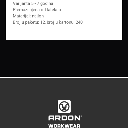
Varijanta 5 - 7 godina
Premaz: pjena od lateksa
Materijal: najlon
Broj u paketu: 12, broj u kartonu: 240