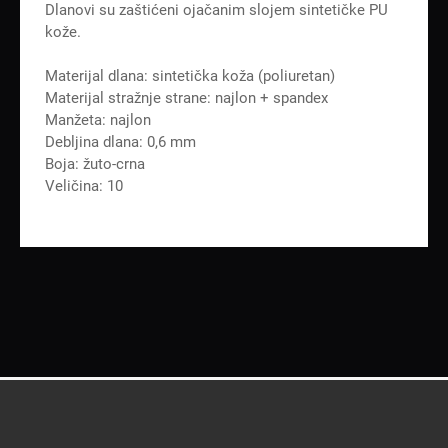
Dlanovi su zaštićeni ojačanim slojem sintetičke PU
kože.
Materijal dlana: sintetička koža (poliuretan)
Materijal stražnje strane: najlon + spandex
Manžeta: najlon
Debljina dlana: 0,6 mm
Boja: žuto-crna
Veličina: 10