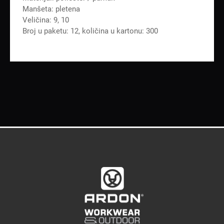
Manšeta: pletena
Veličina: 9, 10
Broj u paketu: 12, količina u kartonu: 300