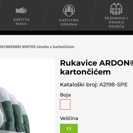
SEZONSKA I
ZAŠTITA
ZAŠTITNA
PROMO
RUKU
OPREMA
ODJEĆA
ON®BREMEN WINTER zimske s kartončićem
Rukavice ARDON
kartončićem
Kataloški broj:
A2198-SPE
Boja
Veličina
11