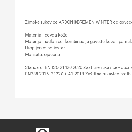
Zimske rukavice ARDON®BREMEN WINTER od govede
Materijal: govđa koža
Materijal nadlanice: kombinacija goveđe kože i pamu
Utopljenje: poliester
Manžeta: ojačana
Standard: EN ISO 21420:2020 Zaštitne rukavice - opći z
EN388 2016: 2122X + A1:2018 Zaštitne rukavice protiv