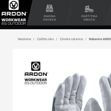
RADNA
ZAŠTITNA
ODJEĆA
OBUĆA
Naslovna
/
Zaštita ruku
/
Zimske rukavice
/
Rukavice ARD